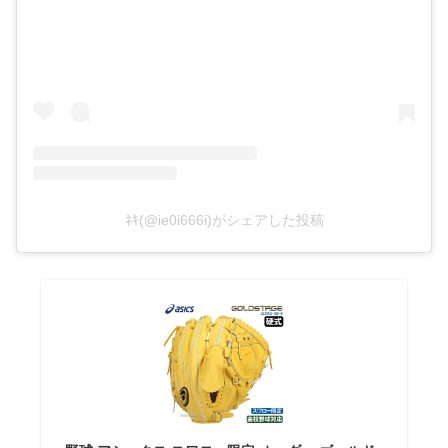
ﾈｷ(@ie0i666i)がシェアした投稿