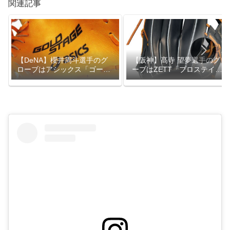
関連記事
【DeNA】櫻井周斗選手のグ
【阪神】髙寺 望夢選手のグロ
ローブはアシックス「ゴール
ーブはZETT「プロステイタ
ドステージ」
ス」