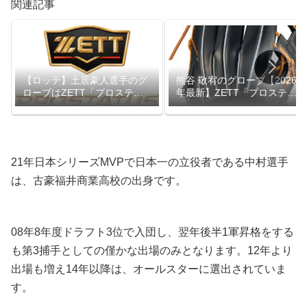
関連記事
【ロッテ】土居豪人選手のグ
熊谷 敬宥のグローブ【2026
ローブはZETT「プロステイ
年最新】ZETT「プロステイ
タス」
タス」愛用中
21年日本シリーズMVPで日本一の立役者である中村選手
は、古豪福井商業高校の出身です。
08年8年度ドラフト3位で入団し、翌年後半1軍昇格をする
も第3捕手としての僅かな出場のみとなります。12年より
出場も増え14年以降は、オールスターに選出されていま
す。