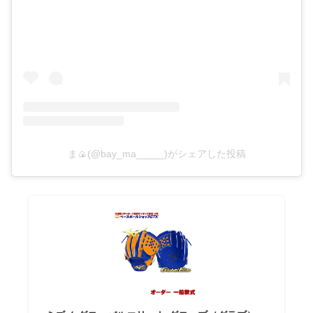
ま🍙(@bay_ma_____)がシェアした投稿