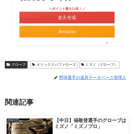
＼ポイント最大11倍！／
楽天市場
Amazon
ポチップ
グローブ
オリックスバファローズ
ミズノ（グローブ）
野球選手の道具データベース管理人
関連記事
【中日】福敬登選手のグローブは
グローブ
ミズノ「ミズノプロ」