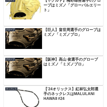
【ヤクルト】梅野雄吾選手のグロ
グローブ
ーブはミズノ「グローバルエリー
ト」
【巨人】畠世周選手のグローブは
グローブ
ミズノ「ミズノプロ」
【阪神】髙山 俊選手のグローブ
グローブ
はミズノ「ミズノプロ」
【’24オリックス】紅林弘太郎選
ネックレス
手のネックレスはMALULANI
HAWAII #24