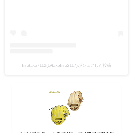
hirotake7112(@takehiro2117)がシェアした投稿