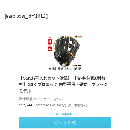
[earb post_id=’1612′]
【SSKお手入れセット贈呈】 【交換往復送料無
料】 SSK プロエッジ 内野手用・硬式 ブラック
モデル
野球用品ベースボールタウン
¥42,599
（2026/06/22 07:40時点 | 楽天市場調べ）
＼＼セール開催中／／
ゼビオ公式