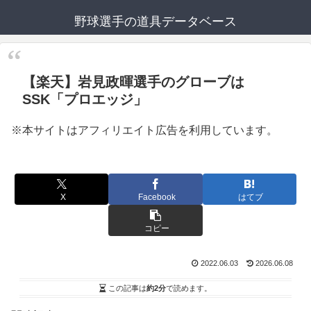
野球選手の道具データベース
【楽天】岩見政暉選手のグローブは
SSK「プロエッジ」
※本サイトはアフィリエイト広告を利用しています。
X
Facebook
はてブ
コピー
2022.06.03
2026.06.08
この記事は
約2分
で読めます。