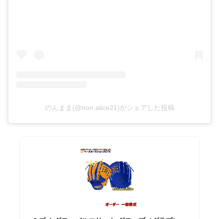
のんまま(@non.alice21)がシェアした投稿