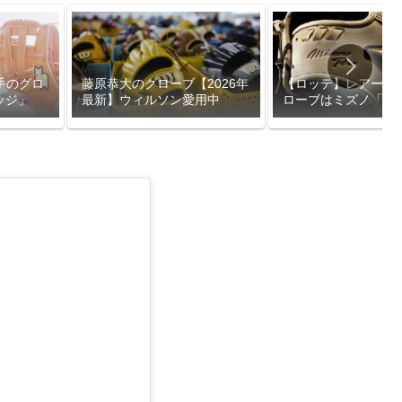
手のグロ
【ロッテ】レアード
藤原恭大のグローブ【2026年
ッジ」
ローブはミズノ「ミ
最新】ウィルソン愛用中
ロ」