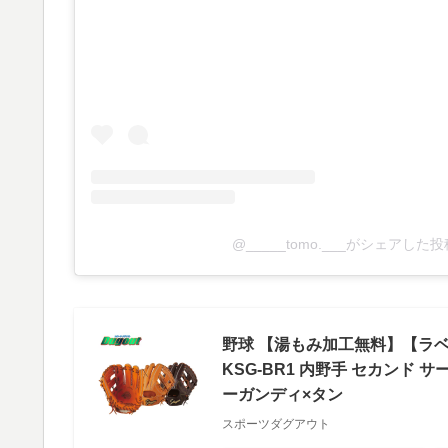
@_____tomo.___がシェアした投
野球 【湯もみ加工無料】【ラ
KSG-BR1 内野手 セカンド 
ーガンディ×タン
スポーツダグアウト