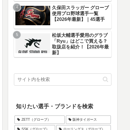
久保田スラッガー グローブ
使用プロ野球選手一覧
【2026年最新】｜45選手
選手のグ
【阪神】植田海選手のグロー
ズノプ
ブは「久保田スラッガー」
松坂大輔選手愛用のグラブ
「Ryu」はどこで買える？
取扱店を紹介！【2026年最
新】
知りたい選手・ブランドを検索
ZETT（グローブ）
阪神タイガース
SSK（グローブ）
ローリングス（グローブ）