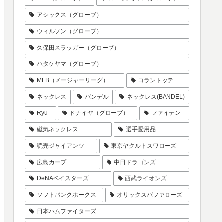
アシックス（グローブ）
ウィルソン（グローブ）
久保田スラッガー（グローブ）
ハタケヤマ（グローブ）
MLB（メージャーリーグ）
コラントッテ
ネックレス
バンデル
ネックレス(BANDEL)
Ryu
ドナイヤ（グローブ）
ファイテン
磁気ネックレス
選手愛用品
読売ジャイアンツ
東京ヤクルトスワローズ
広島カープ
中日ドラゴンズ
DeNAベイスターズ
西武ライオンズ
ソフトバンクホークス
オリックスバファローズ
日本ハムファイターズ