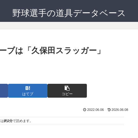
野球選手の道具データベース
ーブは「久保田スラッガー」
。
はてブ
コピー
2022.06.06
2026.06.08
事は
約2分
で読めます。