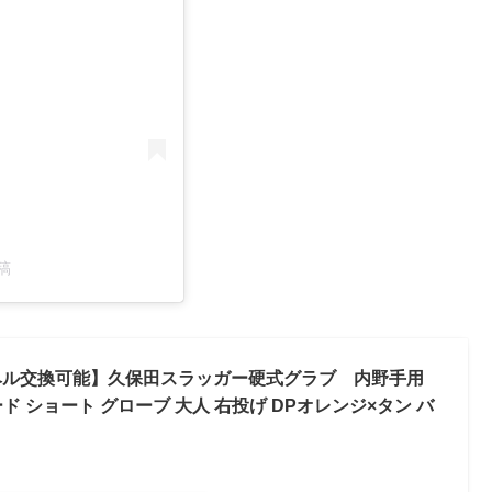
稿
ベル交換可能】久保田スラッガー硬式グラブ 内野手用
サード ショート グローブ 大人 右投げ DPオレンジ×タン バ