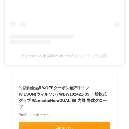
K-photos🐧🐮(@ktmphotos3)がシェアした投稿
＼店内全品5％OFFクーポン配布中！／
WILSON(ウィルソン) WBW102421-35 一般軟式
グラブ WannabeHeroDUAL 86 内野 野球グロー
ブ
ProShopスポテック
Amazon