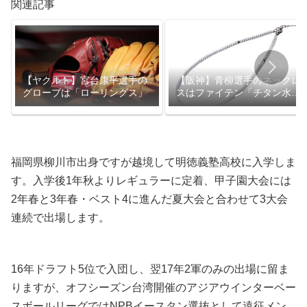
関連記事
【ヤクルト】宮台康平選手の
【阪神】青柳選手のネックレ
グローブは「ローリングス」
スはファイテン「チタン水晶
ネックレス」
福岡県柳川市出身ですが越境して明徳義塾高校に入学しま
す。入学後1年秋よりレギュラーに定着、甲子園大会には
2年春と3年春・ベスト4に進んだ夏大会と合わせて3大会
連続で出場します。
16年ドラフト5位で入団し、翌17年2軍のみの出場に留ま
りますが、オフシーズン台湾開催のアジアウインターベー
スボールリーグではNPBイースタン選抜として遠征メン