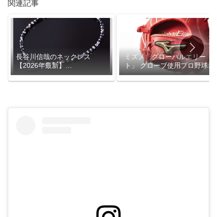
関連記事
長谷川信哉のネックレス
ミズノ「グローバルエリー
【2026年最新】
ト」 グローブ使用プロ野球選
846YAJIRO「ディープバラン
手一覧【2026年最新】｜80選
サー」愛用中
手