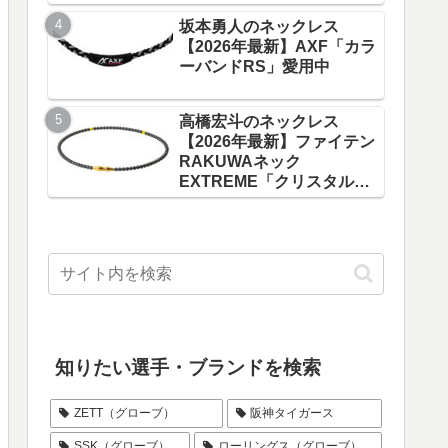
坂本勇人のネックレス
【2026年最新】AXF「カラ
ーバンドRS」愛用中
選手のグ
【日ハム】古川裕大選手のグ
ズノプ
ローブはZETT「プロステイ
高橋宏斗のネックレス
タス」
【2026年最新】ファイテン
RAKUWAネック
EXTREME「クリスタルタ
ッチ」愛用中
知りたい選手・ブランドを検索
ZETT（グローブ）
阪神タイガース
SSK（グローブ）
ローリングス（グローブ）