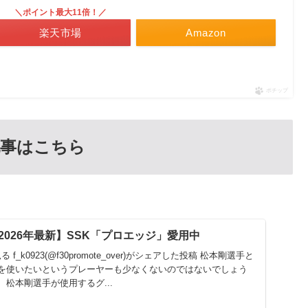
＼ポイント最大11倍！／
楽天市場
Amazon
ポチップ
記事はこちら
026年最新】SSK「プロエッジ」愛用中
る f_k0923(@f30promote_over)がシェアした投稿 松本剛選手と
を使いたいというプレーヤーも少なくないのではないでしょう
松本剛選手が使用するグ...