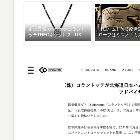
史上最高スペックのコラント
【日ハム】佐藤龍世
ッテTHEOネックレス LUSSO
ローブはミズノ「ミ
が大人気！口コミやレビュー
ロ」
を紹介【2026年最新】