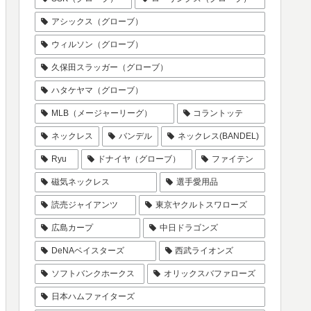
アシックス（グローブ）
ウィルソン（グローブ）
久保田スラッガー（グローブ）
ハタケヤマ（グローブ）
MLB（メージャーリーグ）
コラントッテ
ネックレス
バンデル
ネックレス(BANDEL)
Ryu
ドナイヤ（グローブ）
ファイテン
磁気ネックレス
選手愛用品
読売ジャイアンツ
東京ヤクルトスワローズ
広島カープ
中日ドラゴンズ
DeNAベイスターズ
西武ライオンズ
ソフトバンクホークス
オリックスバファローズ
日本ハムファイターズ