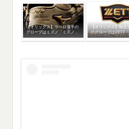
【オリックス】ラベロ選手の
【オリックス】能見
グローブはミズノ「ミズノプ
のグローブはZETT
ロ」
テイタス」