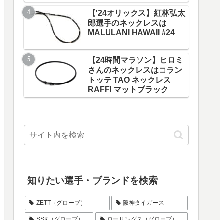
【'24オリックス】紅林弘太
郎選手のネックレスは
MALULANI HAWAII #24
智行選手
【カープ】髙木翔斗選手のグ
クス「ゴ
ローブは「ハタケヤマ」
【24時間マラソン】ヒロミ
さんのネックレスはコラン
トッテ TAO ネックレス
RAFFI マットブラック
知りたい選手・ブランドを検索
ZETT（グローブ）
阪神タイガース
SSK（グローブ）
ローリングス（グローブ）