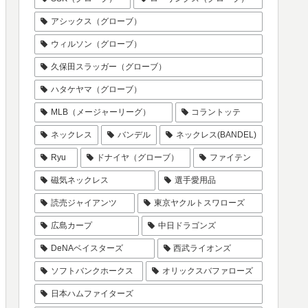
アシックス（グローブ）
ウィルソン（グローブ）
久保田スラッガー（グローブ）
ハタケヤマ（グローブ）
MLB（メージャーリーグ）
コラントッテ
ネックレス
バンデル
ネックレス(BANDEL)
Ryu
ドナイヤ（グローブ）
ファイテン
磁気ネックレス
選手愛用品
読売ジャイアンツ
東京ヤクルトスワローズ
広島カープ
中日ドラゴンズ
DeNAベイスターズ
西武ライオンズ
ソフトバンクホークス
オリックスバファローズ
日本ハムファイターズ