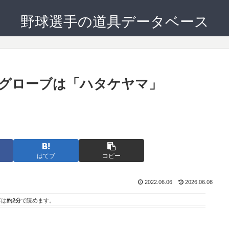
野球選手の道具データベース
グローブは「ハタケヤマ」
。
はてブ
コピー
2022.06.06
2026.06.08
事は
約2分
で読めます。