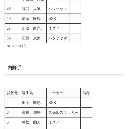
43
味谷 大誠
ハタケヤマ
49
加藤 匠馬
SSK
57
山浅 龍之介
ミズノ
58
石橋 康太
ハタケヤマ
2024/7/28時点
内野手
背番号
選手名
メーカー
備考
2
田中 幹也
SSK
3
高橋 周平
久保田スラッガー
5
村松 開人
ミズノ