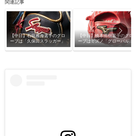
関連記事
【中日】石垣雅海選手のグロ
【中日】橋本侑樹選手のグロ
ーブは「久保田スラッガー」
ーブはミズノ「グローバルエ
リート」