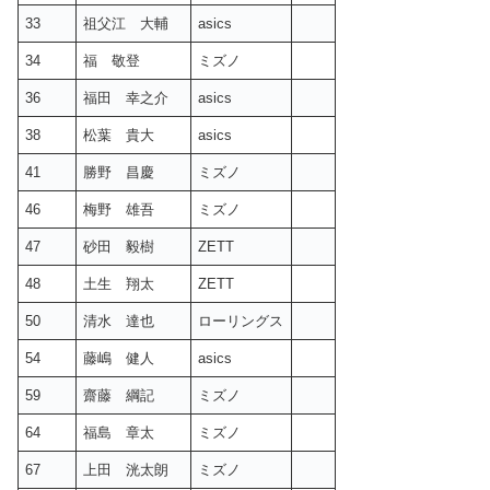
33
祖父江 大輔
asics
34
福 敬登
ミズノ
36
福田 幸之介
asics
38
松葉 貴大
asics
41
勝野 昌慶
ミズノ
46
梅野 雄吾
ミズノ
47
砂田 毅樹
ZETT
48
土生 翔太
ZETT
50
清水 達也
ローリングス
54
藤嶋 健人
asics
59
齋藤 綱記
ミズノ
64
福島 章太
ミズノ
67
上田 洸太朗
ミズノ