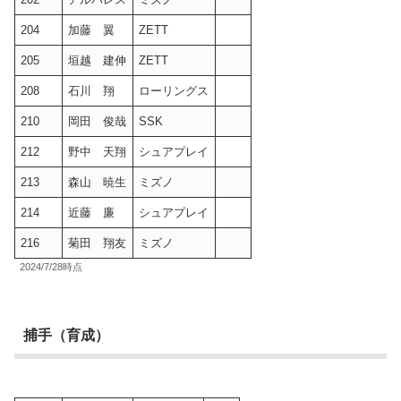
204
加藤 翼
ZETT
205
垣越 建伸
ZETT
208
石川 翔
ローリングス
210
岡田 俊哉
SSK
212
野中 天翔
シュアプレイ
213
森山 暁生
ミズノ
214
近藤 廉
シュアプレイ
216
菊田 翔友
ミズノ
2024/7/28時点
捕手（育成）