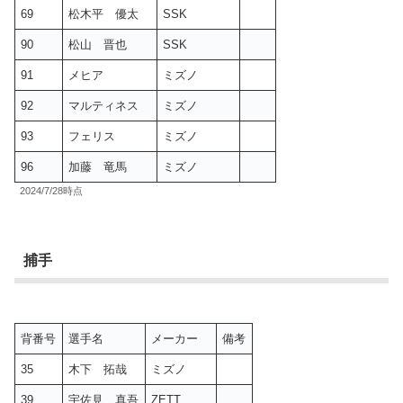
69
松木平 優太
SSK
90
松山 晋也
SSK
91
メヒア
ミズノ
92
マルティネス
ミズノ
93
フェリス
ミズノ
96
加藤 竜馬
ミズノ
2024/7/28時点
捕手
背番号
選手名
メーカー
備考
35
木下 拓哉
ミズノ
39
宇佐見 真吾
ZETT