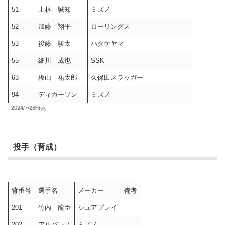
51
上林 誠知
ミズノ
52
加藤 翔平
ローリングス
53
後藤 駿太
ハタケヤマ
55
細川 成也
SSK
63
板山 祐太郎
久保田スラッガー
94
ディカーソン
ミズノ
2024/7/28時点
投手（育成）
背番号
選手名
メーカー
備考
201
竹内 龍臣
シュアプレイ
202
アルバレス
ミズノ