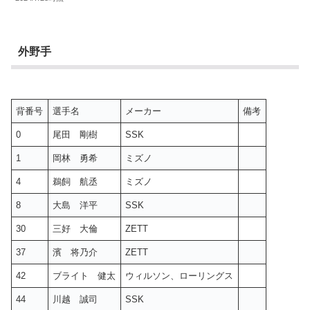
外野手
背番号
選手名
メーカー
備考
0
尾田 剛樹
SSK
1
岡林 勇希
ミズノ
4
鵜飼 航丞
ミズノ
8
大島 洋平
SSK
30
三好 大倫
ZETT
37
濱 将乃介
ZETT
42
ブライト 健太
ウィルソン、ローリングス
44
川越 誠司
SSK