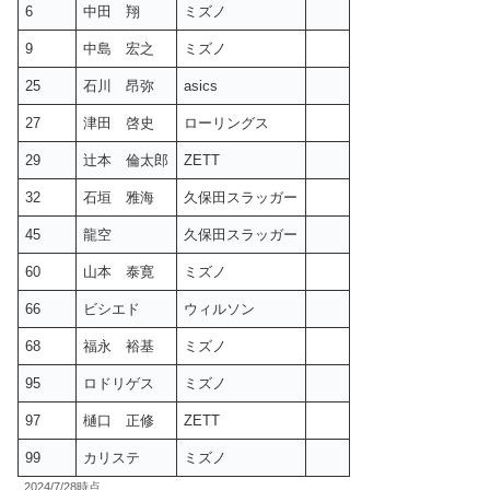
6
中田 翔
ミズノ
9
中島 宏之
ミズノ
25
石川 昂弥
asics
27
津田 啓史
ローリングス
29
辻本 倫太郎
ZETT
32
石垣 雅海
久保田スラッガー
45
龍空
久保田スラッガー
60
山本 泰寛
ミズノ
66
ビシエド
ウィルソン
68
福永 裕基
ミズノ
95
ロドリゲス
ミズノ
97
樋口 正修
ZETT
99
カリステ
ミズノ
2024/7/28時点