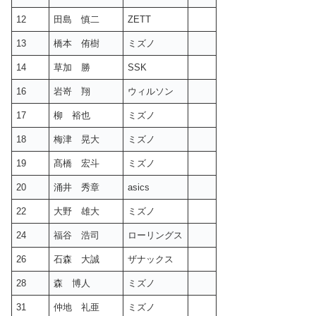
12
田島 慎二
ZETT
13
橋本 侑樹
ミズノ
14
草加 勝
SSK
16
岩嵜 翔
ウィルソン
17
柳 裕也
ミズノ
18
梅津 晃大
ミズノ
19
髙橋 宏斗
ミズノ
20
涌井 秀章
asics
22
大野 雄大
ミズノ
24
福谷 浩司
ローリングス
26
石森 大誠
ザナックス
28
森 博人
ミズノ
31
仲地 礼亜
ミズノ