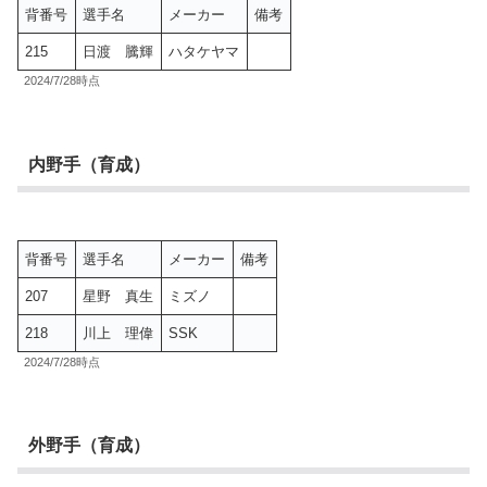
背番号
選手名
メーカー
備考
215
日渡 騰輝
ハタケヤマ
2024/7/28時点
内野手（育成）
背番号
選手名
メーカー
備考
207
星野 真生
ミズノ
218
川上 理偉
SSK
2024/7/28時点
外野手（育成）