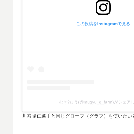
この投稿をInstagramで見る
むき?ゅう(@mugyu_g_farm)がシェ
川嵜陽仁選手と同じグローブ（グラブ）を使いたい