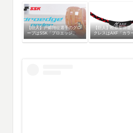
【巨人】戸郷翔征選手のグロ
【巨人】松原聖弥選
ーブはSSK「プロエッジ」
クレスはAXF「カラ
ド」シリーズ