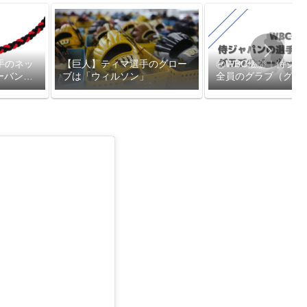
手のネッ
㊗WBC優勝！侍ジャ
【巨人】ティマ選手のグロー
ーバン
全員のグラブ（グロ
ブは「ウィルソン」
ーカーを一挙紹介！【
最新】