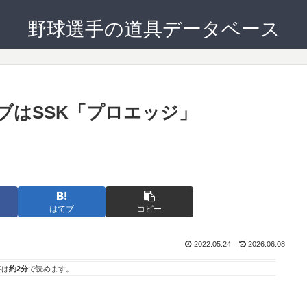
野球選手の道具データベース
ブはSSK「プロエッジ」
。
はてブ
コピー
2022.05.24
2026.06.08
事は
約2分
で読めます。