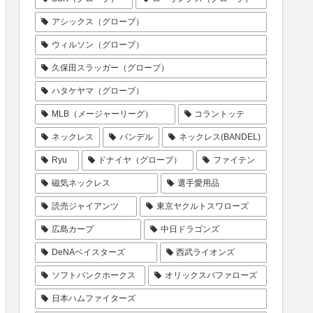
アシックス（グローブ）
ウィルソン（グローブ）
久保田スラッガー（グローブ）
ハタケヤマ（グローブ）
MLB（メージャーリーグ）
コラントッテ
ネックレス
バンデル
ネックレス(BANDEL)
Ryu
ドナイヤ（グローブ）
ファイテン
磁気ネックレス
選手愛用品
読売ジャイアンツ
東京ヤクルトスワローズ
広島カープ
中日ドラゴンズ
DeNAベイスターズ
西武ライオンズ
ソフトバンクホークス
オリックスバファローズ
日本ハムファイターズ