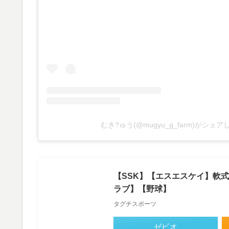
むき?ゅう(@mugyu_g_farm)がシェ
【SSK】【エスエスケイ】軟式用
ラブ】【野球】
タグチスポーツ
ゼビオ