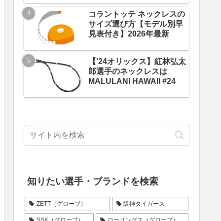
コラントッテ ネックレスの
サイズ選び方【モデル別早
見表付き】2026年最新
パン選手
【ロッテ】江村直也選手のグ
ーブ）メ
ローブはSSK「プロエッジ」
【'24オリックス】紅林弘太
2026年
郎選手のネックレスは
MALULANI HAWAII #24
知りたい選手・ブランドを検索
ZETT（グローブ）
阪神タイガース
SSK（グローブ）
ローリングス（グローブ）