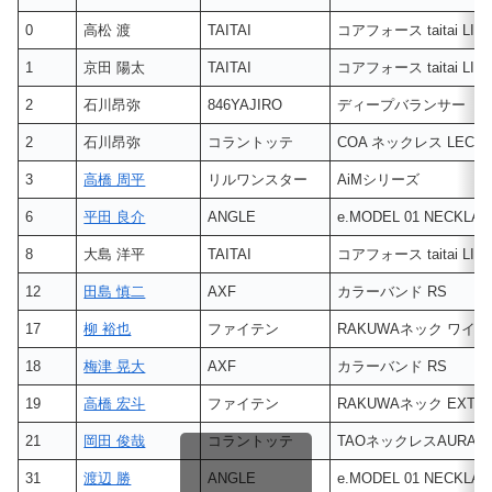
0
高松 渡
TAITAI
コアフォース taitai LIMI
1
京田 陽太
TAITAI
コアフォース taitai LIMI
2
石川昂弥
846YAJIRO
ディープバランサー
2
石川昂弥
コラントッテ
COA ネックレス LECT
3
高橋 周平
リルワンスター
AiMシリーズ
6
平田 良介
ANGLE
e.MODEL 01 NECKLA
8
大島 洋平
TAITAI
コアフォース taitai LIMI
12
田島 慎二
AXF
カラーバンド RS
17
柳 裕也
ファイテン
RAKUWAネック ワイヤ
18
梅津 晃大
AXF
カラーバンド RS
19
高橋 宏斗
ファイテン
RAKUWAネック EXT
21
岡田 俊哉
コラントッテ
TAOネックレスAURA
31
渡辺 勝
ANGLE
e.MODEL 01 NECKLA