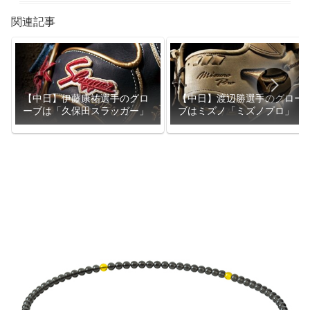
関連記事
【中日】伊藤康祐選手のグロ
【中日】渡辺勝選手のグロー
ーブは「久保田スラッガー」
ブはミズノ「ミズノプロ」