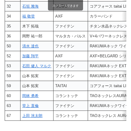
スクロールできます
32
石垣 雅海
TAITAI
コアフォース taitai LIMI
34
福 敬登
AXF
カラーバンド
35
木下 拓哉
ファイテン
チタン水晶ネックレス
36
岡野 祐一郎
マルタカ・パルス
V×4パワーネックレス
50
清水 達也
ファイテン
RAKUWAネック ワイヤ
52
加藤 翔平
AXF
AXF×BELGARD シ
53
石田 健人 マルク
ファイテン
RAKUWAネック EXT
59
山本 拓実
ファイテン
RAKUWAネック EXTR
59
山本 拓実
TAITAI
コアフォース taitai LIMI
60
岡林 勇希
コラントッテ
TAOネックレスAURA
63
堂上 直倫
ファイテン
RAKUWAネックワイヤー
67
上田 洸太朗
コラントッテ
TAOネックレス AURA